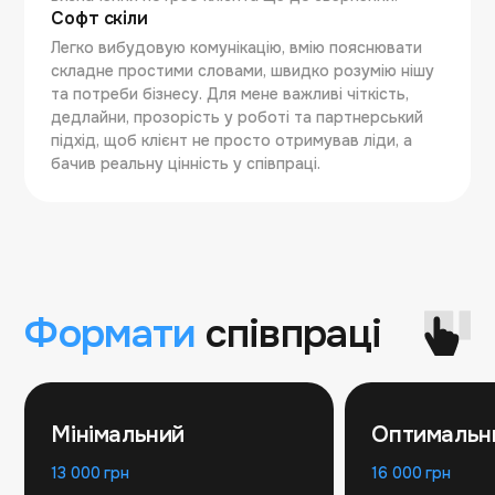
Софт скіли
Легко вибудовую комунікацію, вмію пояснювати
складне простими словами, швидко розумію нішу
та потреби бізнесу. Для мене важливі чіткість,
дедлайни, прозорість у роботі та партнерський
підхід, щоб клієнт не просто отримував ліди, а
бачив реальну цінність у співпраці.
Формати
співпраці
Мінімальний
Оптимальн
13 000 грн
16 000 грн