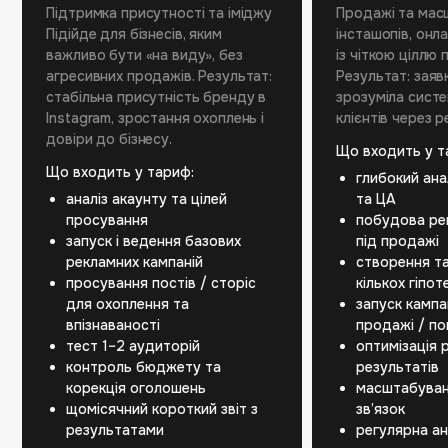
Підтримка присутності та іміджу
Продажі та мас
Підійде для бізнесів, яким
інсташопів, онла
важливо бути «на виду», без
із чіткою ціллю 
агресивних продажів. Результат:
Результат: заяв
стабільна присутність бренду в
зрозуміла сист
Instagram, зростання охоплень і
клієнтів через р
довіри до бізнесу.
Що входить у т
Що входить у тариф:
глибокий ана
аналіз акаунту та цілей
та ЦА
просування
побудова ре
запуск і ведення базових
під продажі
рекламних кампаній
створення т
просування постів / сторіс
кількох гіпот
для охоплення та
запуск кампан
впізнаваності
продажі / п
тест 1–2 аудиторій
оптимізація 
контроль бюджету та
результатів
корекція оголошень
масштабуван
щомісячний короткий звіт з
зв’язок
результатами
регулярна ана