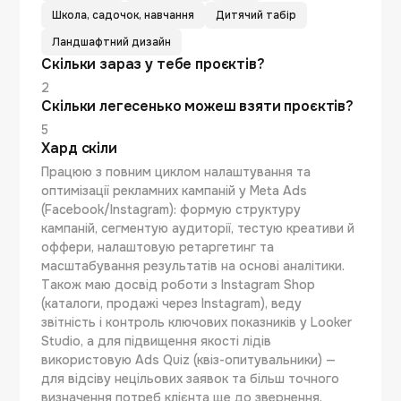
Школа, садочок, навчання
Дитячий табір
Ландшафтний дизайн
Скільки зараз у тебе проєктів?
2
Скільки легесенько можеш взяти проєктів?
5
Хард скіли
Працюю з повним циклом налаштування та
оптимізації рекламних кампаній у Meta Ads
(Facebook/Instagram): формую структуру
кампаній, сегментую аудиторії, тестую креативи й
оффери, налаштовую ретаргетинг та
масштабування результатів на основі аналітики.
Також маю досвід роботи з Instagram Shop
(каталоги, продажі через Instagram), веду
звітність і контроль ключових показників у Looker
Studio, а для підвищення якості лідів
використовую Ads Quiz (квіз-опитувальники) —
для відсіву нецільових заявок та більш точного
визначення потреб клієнта ще до звернення.