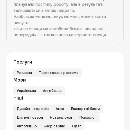
планували постійну роботу, але в результаті
залишаються зі мною надовго.
Найбільше мене мотивує момент, коли клієнти
пишуть:
«Цього місяця ми заробили більше, ніж за всі
попередні» — і так кожного наступного місяця
Послуги
Реклама
Таргетована реклама
Мови
Українська
Англійська
Ніші
Дизайн інтерʼєрів
Агро
Експертні блоги
Дитячі товари
Нутриціолог
Психолог
Автопідбір
Баєр сервіс
Одяг