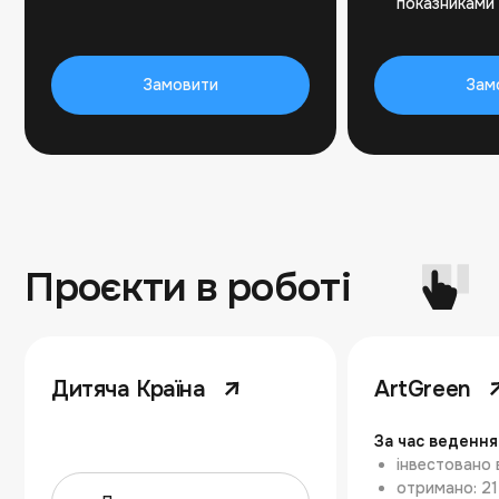
показниками
Замовити
Зам
Проєкти в роботі
Дитяча Країна
ArtGreen
За час ведення
інвестовано 
отримано: 2