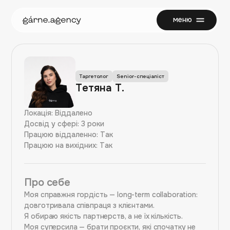
меню
закрити
Таргетолог
Senior-спеціаліст
Тетяна Т.
Локація:
Віддалено
Досвід у сфері:
3 роки
Працюю віддаленно:
Так
Працюю на вихідних:
Так
Про себе
Моя справжня гордість — long-term collaboration:
довготривала співпраця з клієнтами.
Я обираю якість партнерств, а не їх кількість.
Моя суперсила — брати проєкти, які спочатку не