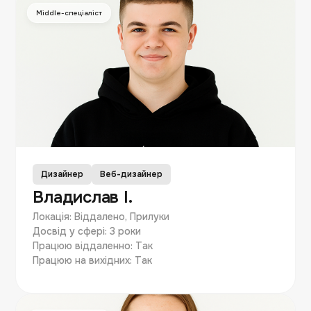
Middle-спеціаліст
Дизайнер
Веб-дизайнер
Владислав І.
Локація: Віддалено, Прилуки
Досвід у сфері: 3 роки
Працюю віддаленно: Так
Працюю на вихідних: Так