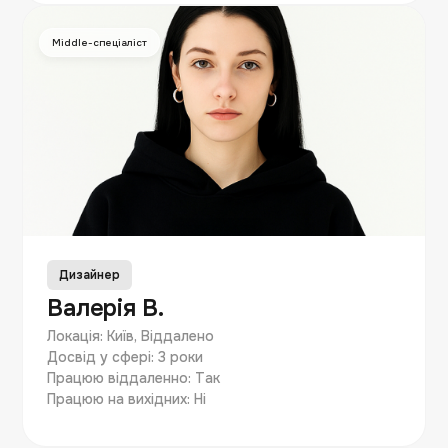
Middle-спеціаліст
Дизайнер
Валерія В.
Локація: Київ, Віддалено
Досвід у сфері: 3 роки
Працюю віддаленно: Так
Працюю на вихідних: Ні