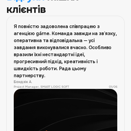
клієнтів
Я повністю задоволена співпрацею з
агенцією gárne. Команда завжди на зв’язку,
оперативна та відповідальна — усі
завдання виконувалися вчасно. Особливо
вразили їхні нестандартні ідеї,
прогресивний підхід, креативність і
швидкість роботи. Рада цьому
партнерству.
Бондзік А.
Project Manager, SMART LOGIC SOFT
01
/
06