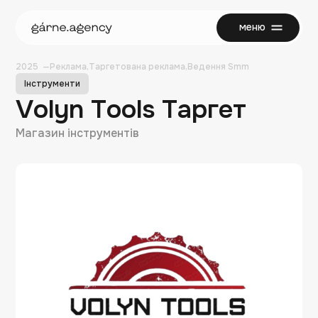
меню
закрити
2025
Реклама
Таргетована реклама
Ведення Smm
Інструменти
Volyn Tools Таргет
Магазин інструментів