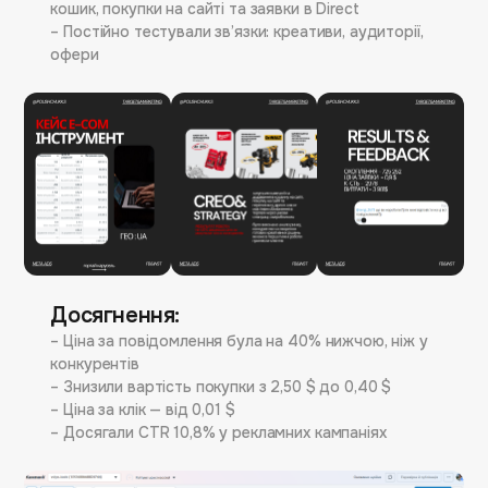
офери
кошик, покупки на сайті та заявки в Direct
– Постійно тестували зв’язки: креативи, аудиторії,
Труднощі:
офери
Основні бар’єри виникали на етапі закриття
клієнтів у Direct — потребувалось доопрацювання
комунікації зі сторони продавця.
Досягнення:
– Ціна за повідомлення була на 40% нижчою, ніж у
конкурентів
– Знизили вартість покупки з 2,50 $ до 0,40 $
– Ціна за клік — від 0,01 $
– Досягали CTR 10,8% у рекламних кампаніях