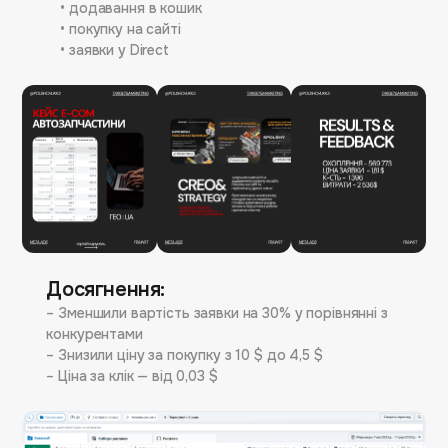
• додавання в кошик
Труднощі:
• покупку на сайті
Ключовий виклик — зниження вартості заявки.
• заявки у Direct
Для досягнення результату протестували понад
10 гіпотез (креативи, аудиторії, офери), що в
підсумку дало потрібну ефективність.
Досягнення:
– Зменшили вартість заявки на 30% у порівнянні з
конкурентами
– Знизили ціну за покупку з 10 $ до 4,5 $
– Ціна за клік — від 0,03 $