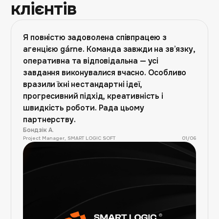
клієнтів
Я повністю задоволена співпрацею з
агенцією gárne. Команда завжди на зв’язку,
оперативна та відповідальна — усі
завдання виконувалися вчасно. Особливо
вразили їхні нестандартні ідеї,
прогресивний підхід, креативність і
швидкість роботи. Рада цьому
партнерству.
Бондзік А.
Project Manager, SMART LOGIC SOFT
01
/
06