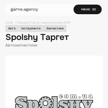
меню
закрити
2025
Реклама
Таргетована реклама
SMM
Авто
Інструменти
Запчастини
Spolshy Таргет
Автозапчастини