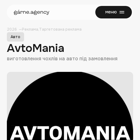
меню
закрити
2026
Реклама
Таргетована реклама
Авто
AvtoMania
виготовлення чохлів на авто під замовлення